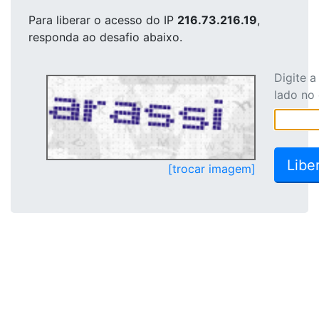
Para liberar o acesso
do IP
216.73.216.19
,
responda ao desafio abaixo.
Digite 
lado no
[trocar imagem]